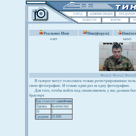
ГОРОД
АДМИНИСТРАЦИЯ
ПРЕДПРИЯТ
НОВОСТИ
ФОРУМ
Ч
Реальное Имя
Ник(форум)
Ник(чат
олег
sanei
Фото1
Фото2
Фото3
В галерее могут голосовать только регистрированные польз
свою фотографию. И только один раз за одну фотографию.
Для того, чтобы войти под своим именем, у вас должна бы
браузере.
Как голосует
санейчик
Оценка
Количество
10
1
Средняя
10.000