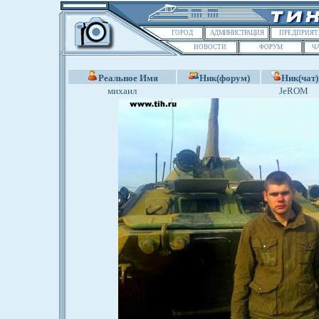
ГОРОД
АДМИНИСТРАЦИЯ
ПРЕДПРИЯТ
НОВОСТИ
ФОРУМ
Ч
Реальное Имя
Ник(форум)
Ник(чат)
михаил
JeROM