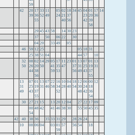
59
42
20
17
33
11
05
02
18
34
45
04
01
17
14
39
36
52
49
24
21
37
23
20
36
55
40
56
42
39
58
29
45
43
58
14
30
23
37
50
06
22
30
04
20
33
49
05
46
59
12
25
05
18
31
25
38
51
04
44
57
10
32
08
02
14
29
05
17
11
23
01
13
07
01
13
50
26
20
50
41
35
47
37
31
25
19
31
44
38
59
53
56
49
43
37
56
55
13
07
01
13
07
22
16
10
04
18
12
06
00
12
31
25
19
31
46
58
34
28
40
54
30
24
18
49
43
37
52
48
42
36
55
54
30
27
21
15
13
20
12
04
27
22
17
09
00
48
42
41
46
38
30
55
50
45
35
54
42
40
38
36
35
33
31
29
28
26
24
10
08
06
04
03
01
57
56
54
18
59