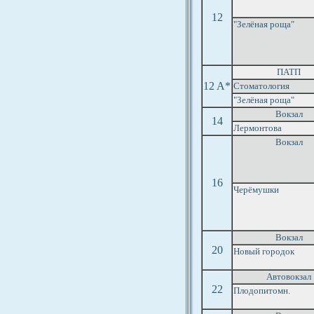
12
"Зелёная роща"
ПАТП
12 A*
Стоматология
"Зелёная роща"
Вокзал
14
Лермонтова
Вокзал
16
Черёмушки
Вокзал
20
Новый городок
Автовокзал
22
Плодопитомн.