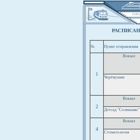
ГОРО
РАСПИСАН
№
Пункт отправления
Вокзал
1
Черёмушки
Вокзал
2
Детсад "Солнышко"
Вокзал
4
Стоматология