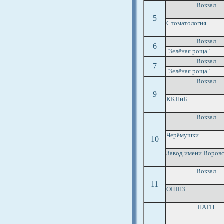
Вокзал
5
Стоматология
Вокзал
6
"Зелёная роща"
Вокзал
7
"Зелёная роща"
Вокзал
9
ККПиБ
Вокзал
Черёмушки
10
Завод имени Воровс
Вокзал
11
ОШПЗ
ПАТП