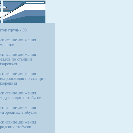
топатруль - 93
асписание движения
амолетов
асписание движения
оездов по станции
ихорецкая
асписание движения
лектропоездов по станции
ихорецкая
асписание движения
еждугородних атобусов
асписание движения
ригородных атобусов
асписание движения
ородских атобусов