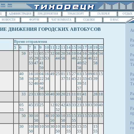
Д
АДМИНИСТРАЦИЯ
ПРЕДПРИЯТИЯ
ТРАНСПОРТ
ГАЛЕРЕЯ
ОТДЫХ
НОВОСТИ
ФОРУМ
ЧАТ КОМНАТА
ССЫЛКИ
О НАС
ИЕ ДВИЖЕНИЯ ГОРОДСКИХ АВТОБУСОВ
Ав
Р
Время отправления
с
5
6
7
8
9
10
11
12
13
14
15
16
17
18
19
20
59
17
11
05
17
32
08
20
34
10
04
16
28
04
34
Р
35
29
23
53
44
58
46
22
34
46
22
п
53
47
41
40
52
58
Т
59
58
40
16
10
04
16
49
25
01
15
27
03
15
09
03
15
Р
58
34
28
22
34
37
51
45
21
33
45
39
э
52
46
40
39
51
Т
58
57
Р
33
23
13
03
50
40
30
20
21
11
01
41
28
18
м
51
05
45
35
25
12
02
42
43
33
23
13
03
50
40
Р
55
52
п
50
30
10
30
10
30
10
35
15
35
15
55
35
15
50
50
50
55
Р
30
10
30
10
50
30
10
30
10
35
15
35
15
г
50
50
55
55
55