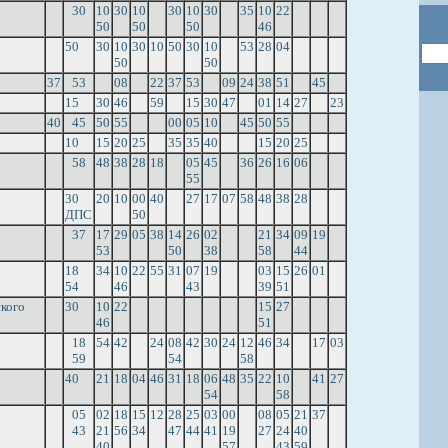
30
10
30
10
30
10
30
35
10
22
50
50
50
46
50
30
10
30
10
50
30
10
53
28
04
50
50
37
53
08
22
37
53
09
24
38
51
45
15
30
46
59
15
30
47
01
14
27
23
40
45
50
55
00
05
10
45
50
55
10
15
20
25
35
35
40
15
20
25
58
48
38
28
18
05
45
36
26
16
06
55
30
20
10
00
40
27
17
07
58
48
38
28
ДПС
50
37
17
29
05
38
14
26
02
21
34
09
19
53
50
38
58
44
18
34
10
22
55
31
07
19
03
15
26
01
54
46
43
39
51
кого
30
10
22
15
27
46
51
18
54
42
24
08
42
30
24
12
46
34
17
03
59
54
58
40
21
18
04
46
31
18
06
48
35
22
10
41
27
54
58
05
02
18
15
12
28
25
03
00
08
05
21
37
43
21
56
34
47
44
41
19
27
24
40
40
57
43
59