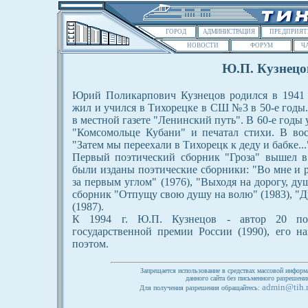
ГОРОД
АДМИНИСТРАЦИЯ
ПРЕДПРИЯТ
НОВОСТИ
ФОРУМ
Ч
Ю.П. Кузнецо
Юрий Поликарпович Кузнецов родился в 1941 
жил и учился в Тихорецке в СШ №3 в 50-е годы.
в местной газете "Ленинский путь". В 60-е годы 
"Комсомольце Кубани" и печатал стихи. В во
"Затем мы переехали в Тихорецк к деду и бабке...
Первый поэтический сборник "Гроза" вышел в 1
были изданы поэтические сборники: "Во мне и ря
за первым углом" (1976), "Выходя на дорогу, душ
сборник "Отпущу свою душу на волю" (1983), "
(1987).
К 1994 г. Ю.П. Кузнецов - автор 20 поэт
государственной премии России (1990), его 
поэтом.
Запрещается использование в средствах массовой информ
данного сайта без письменного разрешен
admin@tih.
Для получения разрешения обращайтесь: